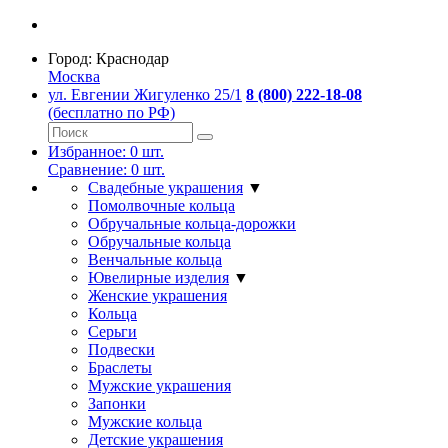
Город:
Краснодар
Москва
ул. Евгении Жигуленко 25/1
8 (800) 222-18-08
(бесплатно по РФ)
Избранное:
0
шт.
Сравнение:
0
шт.
Свадебные украшения
▼
Помолвочные кольца
Обручальные кольца-дорожки
Обручальные кольца
Венчальные кольца
Ювелирные изделия
▼
Женские украшения
Кольца
Серьги
Подвески
Браслеты
Мужские украшения
Запонки
Мужские кольца
Детские украшения