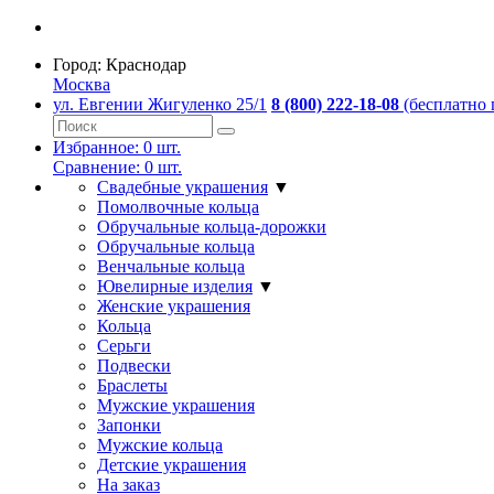
Город:
Краснодар
Москва
ул. Евгении Жигуленко 25/1
8 (800) 222-18-08
(бесплатно 
Избранное:
0
шт.
Сравнение:
0
шт.
Свадебные украшения
▼
Помолвочные кольца
Обручальные кольца-дорожки
Обручальные кольца
Венчальные кольца
Ювелирные изделия
▼
Женские украшения
Кольца
Серьги
Подвески
Браслеты
Мужские украшения
Запонки
Мужские кольца
Детские украшения
На заказ