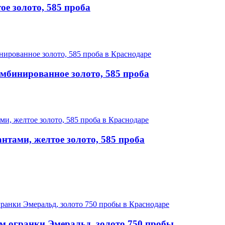
е золото, 585 проба
мбинированное золото, 585 проба
тами, желтое золото, 585 проба
м огранки Эмеральд, золото 750 пробы