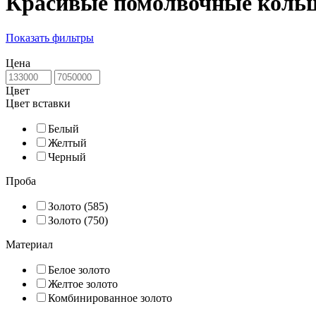
Красивые помолвочные коль
Показать фильтры
Цена
Цвет
Цвет вставки
Белый
Желтый
Черный
Проба
Золото (585)
Золото (750)
Материал
Белое золото
Желтое золото
Комбинированное золото