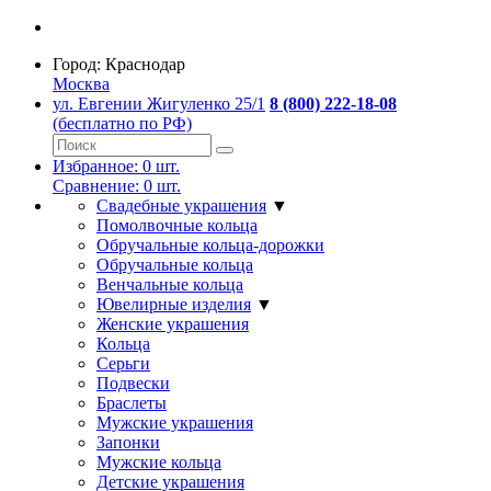
Город:
Краснодар
Москва
ул. Евгении Жигуленко 25/1
8 (800) 222-18-08
(бесплатно по РФ)
Избранное:
0
шт.
Сравнение:
0
шт.
Свадебные украшения
▼
Помолвочные кольца
Обручальные кольца-дорожки
Обручальные кольца
Венчальные кольца
Ювелирные изделия
▼
Женские украшения
Кольца
Серьги
Подвески
Браслеты
Мужские украшения
Запонки
Мужские кольца
Детские украшения