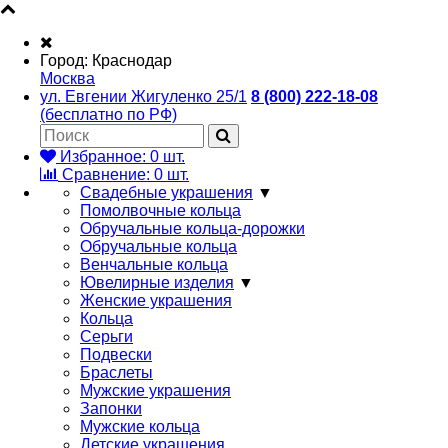
Город:
Краснодар
Москва
ул. Евгении Жигуленко 25/1
8 (800) 222-18-08
(бесплатно по РФ)
Избранное:
0
шт.
Сравнение:
0
шт.
Свадебные украшения
▼
Помолвочные кольца
Обручальные кольца-дорожки
Обручальные кольца
Венчальные кольца
Ювелирные изделия
▼
Женские украшения
Кольца
Серьги
Подвески
Браслеты
Мужские украшения
Запонки
Мужские кольца
Детские украшения