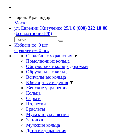
Город:
Краснодар
Москва
ул. Евгении Жигуленко 25/1
8 (800) 222-18-08
(бесплатно по РФ)
Избранное:
0
шт.
Сравнение:
0
шт.
Свадебные украшения
▼
Помолвочные кольца
Обручальные кольца-дорожки
Обручальные кольца
Венчальные кольца
Ювелирные изделия
▼
Женские украшения
Кольца
Серьги
Подвески
Браслеты
Мужские украшения
Запонки
Мужские кольца
Детские украшения