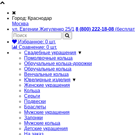
Город:
Краснодар
Москва
ул. Евгении Жигуленко 25/1
8 (800) 222-18-08
(бесплат
Избранное:
0
шт.
Сравнение:
0
шт.
Свадебные украшения
▼
Помолвочные кольца
Обручальные кольца-дорожки
Обручальные кольца
Венчальные кольца
Ювелирные изделия
▼
Женские украшения
Кольца
Серьги
Подвески
Браслеты
Мужские украшения
Запонки
Мужские кольца
Детские украшения
На заказ