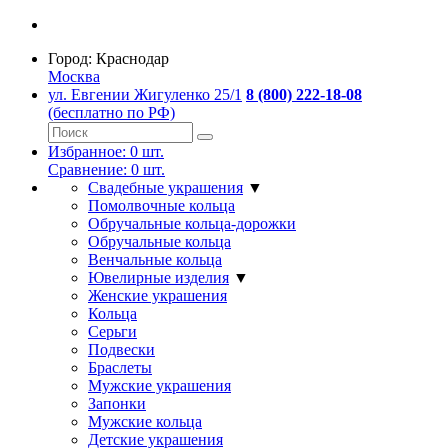
Город:
Краснодар
Москва
ул. Евгении Жигуленко 25/1
8 (800) 222-18-08
(бесплатно по РФ)
Избранное:
0
шт.
Сравнение:
0
шт.
Свадебные украшения
▼
Помолвочные кольца
Обручальные кольца-дорожки
Обручальные кольца
Венчальные кольца
Ювелирные изделия
▼
Женские украшения
Кольца
Серьги
Подвески
Браслеты
Мужские украшения
Запонки
Мужские кольца
Детские украшения