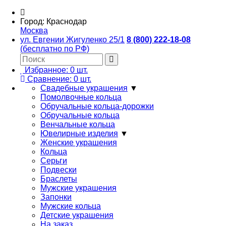
Город:
Краснодар
Москва
ул. Евгении Жигуленко 25/1
8 (800) 222-18-08
(бесплатно по РФ)
Избранное:
0
шт.
Сравнение:
0
шт.
Свадебные украшения
▼
Помолвочные кольца
Обручальные кольца-дорожки
Обручальные кольца
Венчальные кольца
Ювелирные изделия
▼
Женские украшения
Кольца
Серьги
Подвески
Браслеты
Мужские украшения
Запонки
Мужские кольца
Детские украшения
На заказ