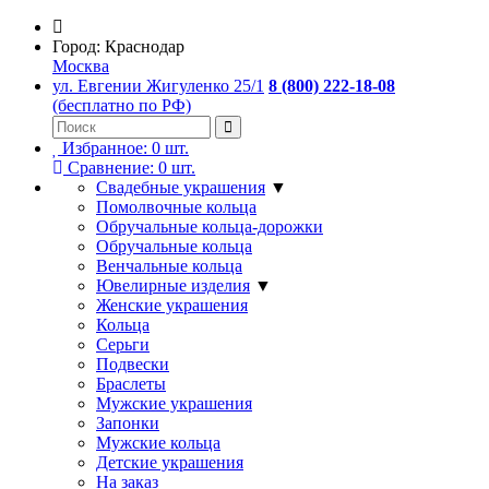
Город:
Краснодар
Москва
ул. Евгении Жигуленко 25/1
8 (800) 222-18-08
(бесплатно по РФ)
Избранное:
0
шт.
Сравнение:
0
шт.
Свадебные украшения
▼
Помолвочные кольца
Обручальные кольца-дорожки
Обручальные кольца
Венчальные кольца
Ювелирные изделия
▼
Женские украшения
Кольца
Серьги
Подвески
Браслеты
Мужские украшения
Запонки
Мужские кольца
Детские украшения
На заказ