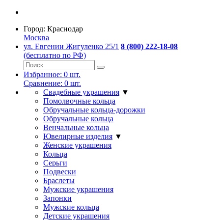
Город:
Краснодар
Москва
ул. Евгении Жигуленко 25/1
8 (800) 222-18-08
(бесплатно по РФ)
Избранное:
0
шт.
Сравнение:
0
шт.
Свадебные украшения
▼
Помолвочные кольца
Обручальные кольца-дорожки
Обручальные кольца
Венчальные кольца
Ювелирные изделия
▼
Женские украшения
Кольца
Серьги
Подвески
Браслеты
Мужские украшения
Запонки
Мужские кольца
Детские украшения