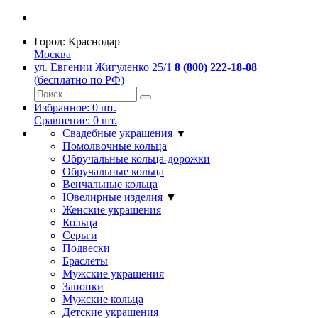
Город:
Краснодар
Москва
ул. Евгении Жигуленко 25/1
8 (800) 222-18-08
(бесплатно по РФ)
Избранное:
0
шт.
Сравнение:
0
шт.
Свадебные украшения
▼
Помолвочные кольца
Обручальные кольца-дорожки
Обручальные кольца
Венчальные кольца
Ювелирные изделия
▼
Женские украшения
Кольца
Серьги
Подвески
Браслеты
Мужские украшения
Запонки
Мужские кольца
Детские украшения