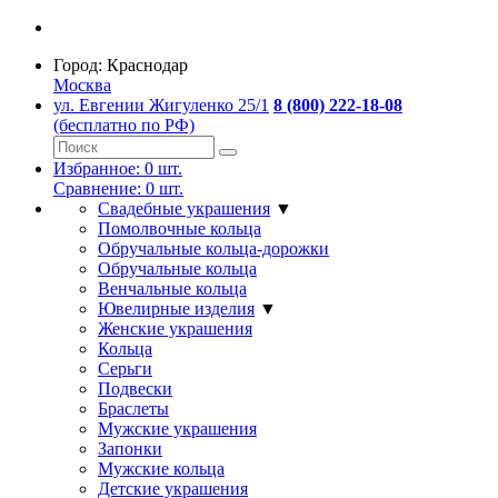
Город:
Краснодар
Москва
ул. Евгении Жигуленко 25/1
8 (800) 222-18-08
(бесплатно по РФ)
Избранное:
0
шт.
Сравнение:
0
шт.
Свадебные украшения
▼
Помолвочные кольца
Обручальные кольца-дорожки
Обручальные кольца
Венчальные кольца
Ювелирные изделия
▼
Женские украшения
Кольца
Серьги
Подвески
Браслеты
Мужские украшения
Запонки
Мужские кольца
Детские украшения