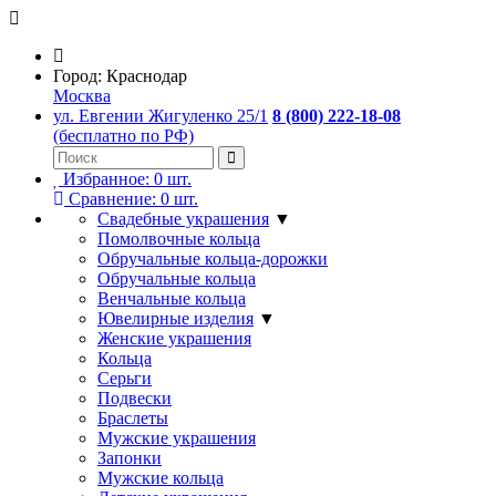
Город:
Краснодар
Москва
ул. Евгении Жигуленко 25/1
8 (800) 222-18-08
(бесплатно по РФ)
Избранное:
0
шт.
Сравнение:
0
шт.
Свадебные украшения
▼
Помолвочные кольца
Обручальные кольца-дорожки
Обручальные кольца
Венчальные кольца
Ювелирные изделия
▼
Женские украшения
Кольца
Серьги
Подвески
Браслеты
Мужские украшения
Запонки
Мужские кольца