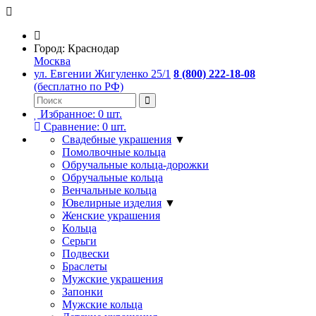
Город:
Краснодар
Москва
ул. Евгении Жигуленко 25/1
8 (800) 222-18-08
(бесплатно по РФ)
Избранное:
0
шт.
Сравнение:
0
шт.
Свадебные украшения
▼
Помолвочные кольца
Обручальные кольца-дорожки
Обручальные кольца
Венчальные кольца
Ювелирные изделия
▼
Женские украшения
Кольца
Серьги
Подвески
Браслеты
Мужские украшения
Запонки
Мужские кольца