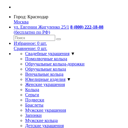
Город:
Краснодар
Москва
ул. Евгении Жигуленко 25/1
8 (800) 222-18-08
(бесплатно по РФ)
Избранное:
0
шт.
Сравнение:
0
шт.
Свадебные украшения
▼
Помолвочные кольца
Обручальные кольца-дорожки
Обручальные кольца
Венчальные кольца
Ювелирные изделия
▼
Женские украшения
Кольца
Серьги
Подвески
Браслеты
Мужские украшения
Запонки
Мужские кольца
Детские украшения