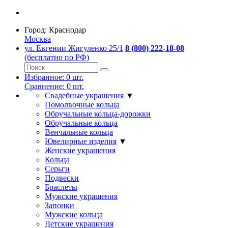
Город:
Краснодар
Москва
ул. Евгении Жигуленко 25/1
8 (800) 222-18-08
(бесплатно по РФ)
Избранное:
0
шт.
Сравнение:
0
шт.
Свадебные украшения
▼
Помолвочные кольца
Обручальные кольца-дорожки
Обручальные кольца
Венчальные кольца
Ювелирные изделия
▼
Женские украшения
Кольца
Серьги
Подвески
Браслеты
Мужские украшения
Запонки
Мужские кольца
Детские украшения