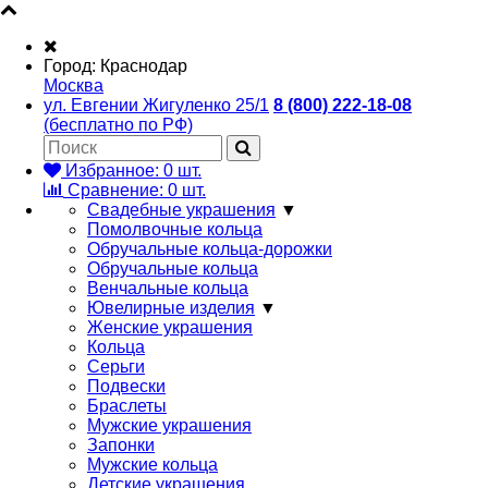
Город:
Краснодар
Москва
ул. Евгении Жигуленко 25/1
8 (800) 222-18-08
(бесплатно по РФ)
Избранное:
0
шт.
Сравнение:
0
шт.
Свадебные украшения
▼
Помолвочные кольца
Обручальные кольца-дорожки
Обручальные кольца
Венчальные кольца
Ювелирные изделия
▼
Женские украшения
Кольца
Серьги
Подвески
Браслеты
Мужские украшения
Запонки
Мужские кольца
Детские украшения