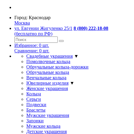
Город:
Краснодар
Москва
ул. Евгении Жигуленко 25/1
8 (800) 222-18-08
(бесплатно по РФ)
Избранное:
0
шт.
Сравнение:
0
шт.
Свадебные украшения
▼
Помолвочные кольца
Обручальные кольца-дорожки
Обручальные кольца
Венчальные кольца
Ювелирные изделия
▼
Женские украшения
Кольца
Серьги
Подвески
Браслеты
Мужские украшения
Запонки
Мужские кольца
Детские украшения